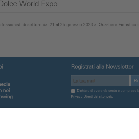
 Dolce World Expo
ssionisti di settore dal 21 al 25 gennaio 2023 al Quartiere Fieristico di 
ci
Registrati alla Newsletter
Re
media
n noi
Dichiaro di avere visionato e compreso l
lowing
Privacy Utenti del sito web
.