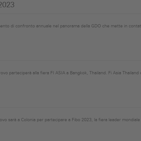
 2023
nto di confronto annuale nel panorama della GDO che mette in contatto i 
 parteciperà alla fiera FI ASIA a Bangkok, Thailand. Fi Asia Thailand col
vo sarà a Colonia per partecipare a Fibo 2023, la fiera leader mondiale pe