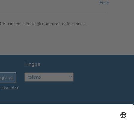
Fiere
Rimini ed aspetta gli operatori professionali...
Lingue
gistrati
a
Informativa