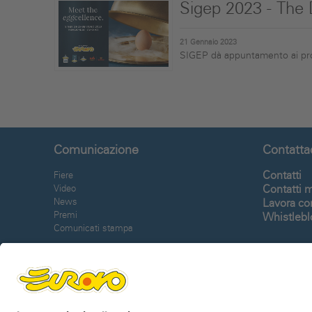
Sigep 2023 - The
21 Gennaio 2023
SIGEP dà appuntamento ai profe
Comunicazione
Contatta
Contatti
Fiere
Contatti 
Video
News
Lavora co
Premi
Whistleb
Comunicati stampa