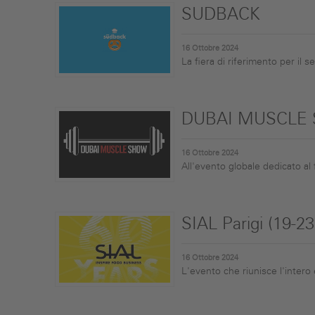
SUDBACK
16 Ottobre 2024
La fiera di riferimento per il s
DUBAI MUSCLE
16 Ottobre 2024
All'evento globale dedicato al
SIAL Parigi (19-23
16 Ottobre 2024
L'evento che riunisce l'intero