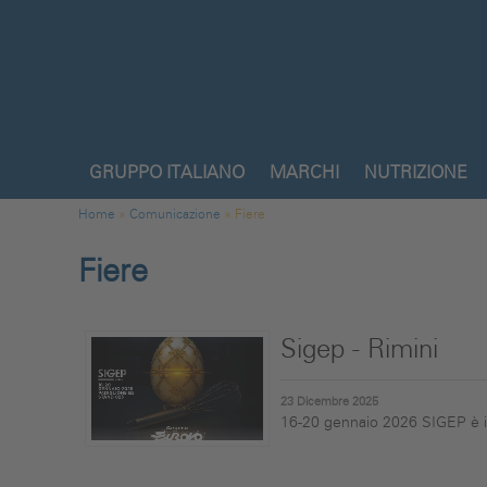
Salta al contenuto principale
GRUPPO ITALIANO
MARCHI
NUTRIZIONE
Comunicazione - Fiere
Tu sei qui
Home
»
Comunicazione
»
Fiere
Fiere
Sigep - Rimini
23 Dicembre 2025
16-20 gennaio 2026 SIGEP è il p