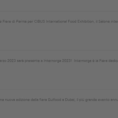
lle Fiere di Parma per CIBUS International Food Exhibition, il Salone in
zo 2023 sarà presente a Internorga 2023! Internorga è la Fiera dedicata
 una nuova edizione della fiera Gulfood a Dubai, il più grande evento ann