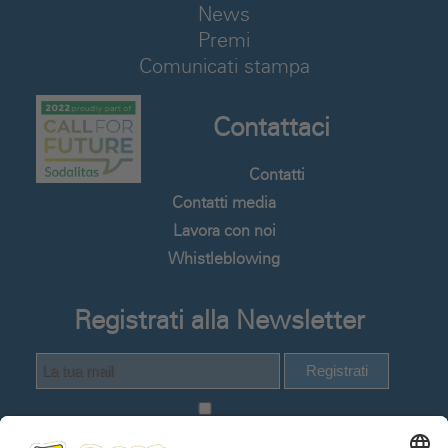
News
Premi
Comunicati stampa
Contattaci
Contatti
Contatti media
Lavora con noi
Whistleblowing
Registrati alla Newsletter
Registrati
Dichiaro di avere visionato e compreso