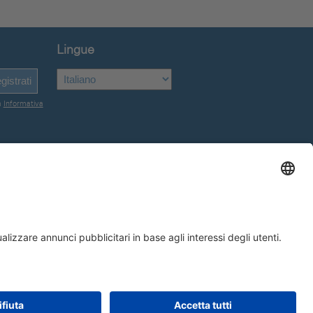
Lingue
gistrati
a
Informativa