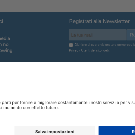
ci
Registrati alla Newsletter
Re
media
n noi
Dichiaro di avere visionato e compreso l
lowing
Privacy Utenti del sito web
.
Seguici su