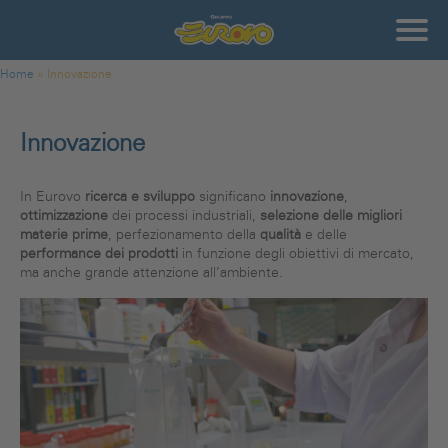
Salta al contenuto principale
Gruppo
Eurovo
Tu sei qui
Home
»
Innovazione
Innovazione
In Eurovo
ricerca e sviluppo
significano
innovazione
,
ottimizzazione
dei processi industriali,
selezione delle migliori
materie prime
, perfezionamento della
qualità
e delle
performance dei prodotti
in funzione degli obiettivi di mercato,
ma anche grande attenzione all’ambiente.