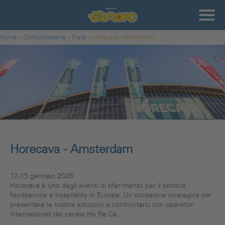
Salta al contenuto principale
Gruppo
Eurovo
Tu sei qui
Home
»
Comunicazione
»
Fiere
»
Horecava - Amsterdam
Horecava - Amsterdam
12-15 gennaio 2026
Horecava è uno degli eventi di riferimento per il settore
foodservice e hospitality in Europa. Un’occasione strategica per
presentare le nostre soluzioni e confrontarci con operatori
internazionali del canale Ho.Re.Ca.