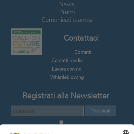
News
Premi
Comunicati stampa
Contattaci
Contatti
Contatti media
Lavora con noi
Whistleblowing
Registrati alla Newsletter
Registrati
Dichiaro di avere visionato e compreso