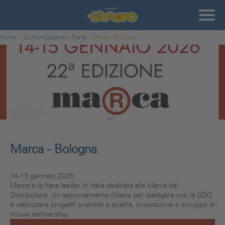
Salta al contenuto principale
Gruppo
Eurovo
Tu sei qui
Home
»
Comunicazione
»
Fiere
»
Marca - Bologna
Marca - Bologna
14-15 gennaio 2026
Marca è la fiera leader in Italia dedicata alla Marca del
Distributore. Un appuntamento chiave per dialogare con la GDO
e valorizzare progetti orientati a qualità, innovazione e sviluppo di
nuove partnership.