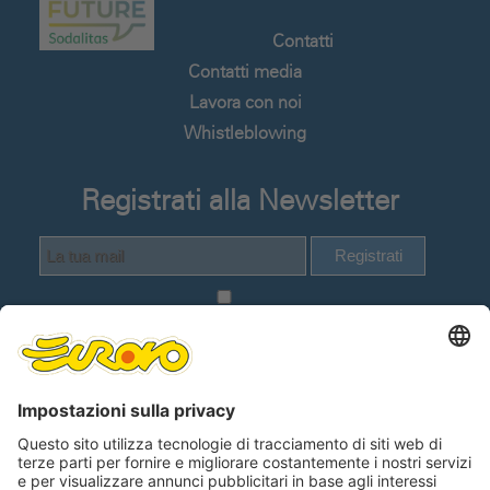
Contatti
Contatti media
Lavora con noi
Whistleblowing
Registrati alla Newsletter
Registrati
Dichiaro di avere visionato e compreso
la
Informativa Privacy Utenti del sito web
.
Lingue