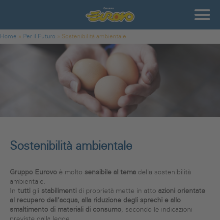
Salta al contenuto principale
Gruppo
Eurovo
Tu sei qui
Home
»
Per il Futuro
»
Sostenibilità ambientale
Sostenibilità ambientale
Gruppo Eurovo
è molto
sensibile al tema
della sostenibilità
ambientale.
In
tutti
gli
stabilimenti
di proprietà mette in atto
azioni orientate
al recupero dell’acqua, alla riduzione degli sprechi e allo
smaltimento di materiali di consumo
, secondo le indicazioni
previste dalla legge.