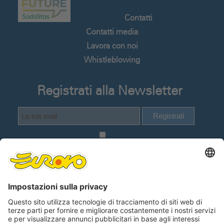
Contatti
Contatti media
Lavora con noi
Whistleblowing
Registrati alla Newsletter
Registrati
Dichiaro di avere visionato e compreso
la
Informativa Privacy Utenti del sito web
.
Lingue