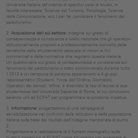
Università Italiane (all'interno di specifici corsi di studio, in
facoltà interessate: Scienze del Turismo, Psicologia, Scienze
della Comunicazione, ecc.) per far conoscere il fenomeno del
pedoturismo;
2.
Acquisizione dati sul settore:
indagine sul grado di
consapevolezza e conoscenza a livello nazionale (tra gli operatori
istituzionalmente preposti e professionalmente coinvolti) delle
tematiche dello sfruttamento sessuale di minori ai fini
commerciali e delle normative che regolano questa materia.
Un questionario sul grado di consapevolezza e conoscenza sul
fenomeno del pedoturismo è stato somministrato durante tutto
il 2012 a un campione di persone appartenenti a 4 gruppi
rappresentativi (Studenti, Forze dell’Ordine, Giornalisti,
Operatori dei servizi). Infine, è diventato la tesi di laurea di due
studentesse dell'Università Sapienza di Roma, le cui conclusioni
saranno utili ad ECPAT per programmare le prossime iniziative.
3.
Informazione:
progettazione di una campagna di
sensibilizzazione nei confronti delle istituzioni e della popolazione
italiana sulla base dei risultati dell'indagine menzionata al punto
2.
Progettazione e realizzazione di 4 fumetti monografici sulle
quattro tematiche di ECPAT come strumento per insegnare ai