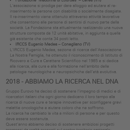
Fondazione "Madonna di Lourdes" – Cerea (VR)
L'associazione si prodiga per dare alloggio ed aiutare al re-
inserimento le persone con disabilità o socialmente disagiate.
Il re-inserimento viene ottenuto attraverso attività lavorative
che consentono alle persone di sentirsi di nuovo parte della
società. La Fondazione sta attualmente realizzando una nuova
struttura composta da 12 unità abitative, in aggiunta a quella
già esistente che conta 34 posti letto.
IRCCS Eugenio Medea – Conegliano (TV)
L'IRCCS Eugenio Medea, sezione di ricerca dell'Associazione
La Nostra Famiglia, ha ottenuto il riconoscimento di Istituto di
Ricovero e Cura a Carattere Scientifico nel 1985 e si dedica
alla ricerca, alla cura e alla formazione nell’ambito delle
patologie neurologiche e neuropsichiche dell’età evolutiva.
2018 -
ABBIAMO LA RICERCA NEL DNA
Gruppo Eurovo ha deciso di sostenere l’impegno di medici e di
ricercatori italiani che ogni giorno dedicano il loro tempo alla
ricerca di nuove cure e terapie innovative per sconfiggere gravi
malattie oncologiche e aiutare coloro che ne soffrono.
La ricerca ha cambiato la vita a milioni di persone e per questo
deve essere sostenuta.
Quest’anno abbiamo deciso di sostenere ambiziosi progetti
promossi da realtà presenti sul nostro territorio nazionale: