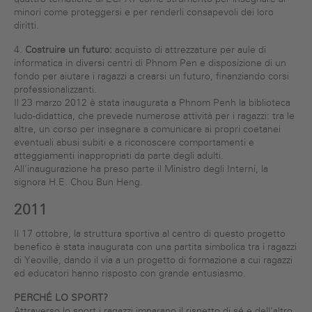
minori come proteggersi e per renderli consapevoli dei loro
diritti.
4.
Costruire un futuro:
acquisto di attrezzature per aule di
informatica in diversi centri di Phnom Pen e disposizione di un
fondo per aiutare i ragazzi a crearsi un futuro, finanziando corsi
professionalizzanti.
Il 23 marzo 2012 è stata inaugurata a Phnom Penh la biblioteca
ludo-didattica, che prevede numerose attività per i ragazzi: tra le
altre, un corso per insegnare a comunicare ai propri coetanei
eventuali abusi subiti e a riconoscere comportamenti e
atteggiamenti inappropriati da parte degli adulti.
All'inaugurazione ha preso parte il Ministro degli Interni, la
signora H.E. Chou Bun Heng.
2011
Il 17 ottobre, la struttura sportiva al centro di questo progetto
benefico è stata inaugurata con una partita simbolica tra i ragazzi
di Yeoville, dando il via a un progetto di formazione a cui ragazzi
ed educatori hanno risposto con grande entusiasmo.
PERCHÉ LO SPORT?
Attraverso lo sport i ragazzi imparano il rispetto di sé e dell'altro,