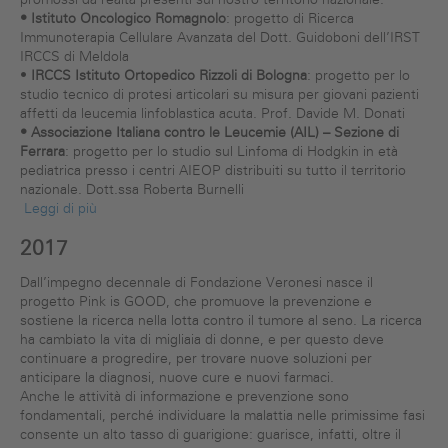
• Istituto Oncologico Romagnolo
: progetto di Ricerca
Immunoterapia Cellulare Avanzata del Dott. Guidoboni dell’IRST
IRCCS di Meldola
•
IRCCS Istituto Ortopedico Rizzoli di Bologna
: progetto per lo
studio tecnico di protesi articolari su misura per giovani pazienti
affetti da leucemia linfoblastica acuta. Prof. Davide M. Donati
• Associazione Italiana contro le Leucemie (AIL) – Sezione di
Ferrara
:
progetto per lo studio sul Linfoma di Hodgkin in età
pediatrica presso i centri AIEOP distribuiti su tutto il territorio
nazionale. Dott.ssa Roberta Burnelli
Leggi di più
2017
Dall’impegno decennale di Fondazione Veronesi nasce il
progetto Pink is GOOD, che promuove la prevenzione e
sostiene la ricerca nella lotta contro il tumore al seno. La ricerca
ha cambiato la vita di migliaia di donne, e per questo deve
continuare a progredire, per trovare nuove soluzioni per
anticipare la diagnosi, nuove cure e nuovi farmaci.
Anche le attività di informazione e prevenzione sono
fondamentali, perché individuare la malattia nelle primissime fasi
consente un alto tasso di guarigione: guarisce, infatti, oltre il