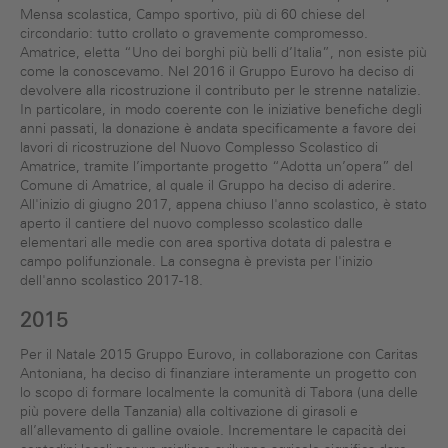
Mensa scolastica, Campo sportivo, più di 60 chiese del
circondario: tutto crollato o gravemente compromesso.
Amatrice, eletta “Uno dei borghi più belli d’Italia”, non esiste più
come la conoscevamo. Nel 2016 il Gruppo Eurovo ha deciso di
devolvere alla ricostruzione il contributo per le strenne natalizie.
In particolare, in modo coerente con le iniziative benefiche degli
anni passati, la donazione è andata specificamente a favore dei
lavori di ricostruzione del Nuovo Complesso Scolastico di
Amatrice, tramite l’importante progetto “Adotta un’opera” del
Comune di Amatrice, al quale il Gruppo ha deciso di aderire.
All'inizio di giugno 2017, appena chiuso l'anno scolastico, è stato
aperto il cantiere del nuovo complesso scolastico dalle
elementari alle medie con area sportiva dotata di palestra e
campo polifunzionale. La consegna è prevista per l'inizio
dell'anno scolastico 2017-18.
2015
Per il Natale 2015 Gruppo Eurovo, in collaborazione con Caritas
Antoniana, ha deciso di finanziare interamente un progetto con
lo scopo di formare localmente la comunità di Tabora (una delle
più povere della Tanzania) alla coltivazione di girasoli e
all’allevamento di galline ovaiole. Incrementare le capacità dei