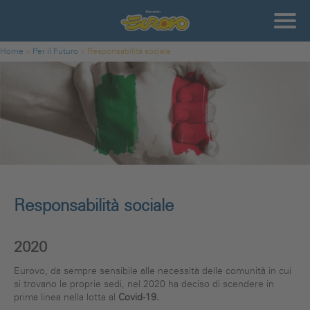
Salta al contenuto principale
Gruppo
Eurovo
Tu sei qui
Home
»
Per il Futuro
»
Responsabilità sociale
Responsabilità sociale
2020
Eurovo, da sempre sensibile alle necessità delle comunità in cui
si trovano le proprie sedi, nel 2020 ha deciso di scendere in
prima linea nella lotta al
Covid-19.