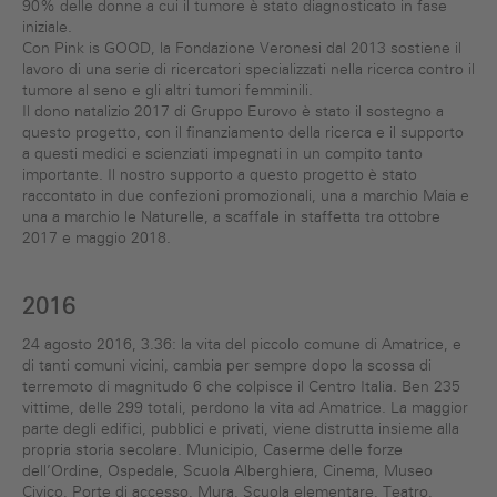
90% delle donne a cui il tumore è stato diagnosticato in fase
iniziale.
Con Pink is GOOD, la Fondazione Veronesi dal 2013 sostiene il
lavoro di una serie di ricercatori specializzati nella ricerca contro il
tumore al seno e gli altri tumori femminili.
Il dono natalizio 2017 di Gruppo Eurovo è stato il sostegno a
questo progetto, con il finanziamento della ricerca e il supporto
a questi medici e scienziati impegnati in un compito tanto
importante. Il nostro supporto a questo progetto è stato
raccontato in due confezioni promozionali, una a marchio Maia e
una a marchio le Naturelle, a scaffale in staffetta tra ottobre
2017 e maggio 2018.
2016
24 agosto 2016, 3.36: la vita del piccolo comune di Amatrice, e
di tanti comuni vicini, cambia per sempre dopo la scossa di
terremoto di magnitudo 6 che colpisce il Centro Italia. Ben 235
vittime, delle 299 totali, perdono la vita ad Amatrice. La maggior
parte degli edifici, pubblici e privati, viene distrutta insieme alla
propria storia secolare. Municipio, Caserme delle forze
dell’Ordine, Ospedale, Scuola Alberghiera, Cinema, Museo
Civico, Porte di accesso, Mura, Scuola elementare, Teatro,