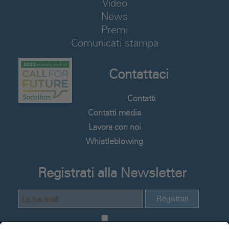
Video
News
Premi
Comunicati stampa
Contattaci
Contatti
Contatti media
Lavora con noi
Whistleblowing
Registrati alla Newsletter
Registrati