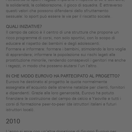
la solidarietà, la collaborazione, il gioco di squadra. È attraverso
questi valori che possono difendersi dallo sfruttamento
sessuale: lo sport può essere la via per il riscatto sociale.
QUALI INIZIATIVE?
Il campo da calcio è il centro di una struttura che propone un
ricco programma di corsi, non solo sportivi, con lo scopo di
educare al rispetto dei bambini e degli adolescenti.
Formare e informare: formare i bambini, stimolando la loro voglia
di apprendere; informare la popolazione sui rischi legati alla
prostituzione minorile, rendendo consapevoli i genitori ma anche
i ragazzi, in modo che possano aiutarsi l'un l'altro.
IN CHE MODO EUROVO HA PARTECIPATO AL PROGETTO?
Eurovo ha destinato al progetto le quote normalmente
assegnate all'acquisto delle strenne natalizie per clienti, fornitori
e dipendenti. Grazie alla loro generosità, Eurovo ha potuto
finanziare la costruzione del campo da calcio a Yeoville e tutti i
corsi di formazione peer-to-peer (da istruttori italiani a futuri
istruttori locali).
2010
L’anno si apre con un’altra donazione di Gruppo Eurovo per