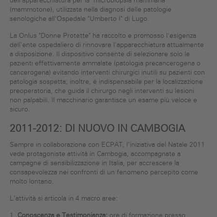
dell'apparecchiatura per la "microbiopsia mammaria"
(mammotone), utilizzata nella diagnosi delle patologie
senologiche all'Ospedale "Umberto I" di Lugo.
La Onlus "Donne Protette" ha raccolto e promosso l'esigenza
dell'ente ospedaliero di rinnovare l'apparecchiatura attualmente
a disposizione. Il dispositivo consente di selezionare solo le
pazienti effettivamente ammalate (patologia precancerogena o
cancerogena) evitando interventi chirurgici inutili su pazienti con
patologia sospetta; inoltre, è indispensabile per la localizzazione
preoperatoria, che guida il chirurgo negli interventi su lesioni
non palpabili. Il macchinario garantisce un esame più veloce e
sicuro.
2011-2012: DI NUOVO IN CAMBOGIA
Sempre in collaborazione con ECPAT, l’iniziativa del Natale 2011
vede protagoniste attività in Cambogia, accompagnate a
campagne di sensibilizzazione in Italia, per accrescere la
consapevolezza nei confronti di un fenomeno percepito come
molto lontano.
L’attività si articola in 4 macro aree:
1.
Conoscenza e Testimonianza:
ore di formazione presso