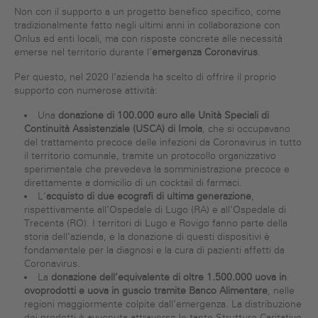
Non con il supporto a un progetto benefico specifico, come
tradizionalmente fatto negli ultimi anni in collaborazione con
Onlus ed enti locali, ma con risposte concrete alle necessità
emerse nel territorio durante l’
emergenza Coronavirus
.
Per questo, nel 2020 l’azienda ha scelto di offrire il proprio
supporto con numerose attività:
Una
donazione di 100.000 euro alle Unità Speciali di
Continuità Assistenziale (USCA) di Imola
, che si occupavano
del trattamento precoce delle infezioni da Coronavirus in tutto
il territorio comunale, tramite un protocollo organizzativo
sperimentale che prevedeva la somministrazione precoce e
direttamente a domicilio di un cocktail di farmaci.
L’
acquisto di due ecografi di ultima generazione
,
rispettivamente all’Ospedale di Lugo (RA) e all’Ospedale di
Trecenta (RO). I territori di Lugo e Rovigo fanno parte della
storia dell’azienda, e la donazione di questi dispositivi è
fondamentale per la diagnosi e la cura di pazienti affetti da
Coronavirus.
La
donazione dell’equivalente di oltre 1.500.000 uova in
ovoprodotti e uova in guscio tramite Banco Alimentare
, nelle
regioni maggiormente colpite dall’emergenza. La distribuzione
dei prodotti è avvenuta attraverso le tante Strutture Caritative