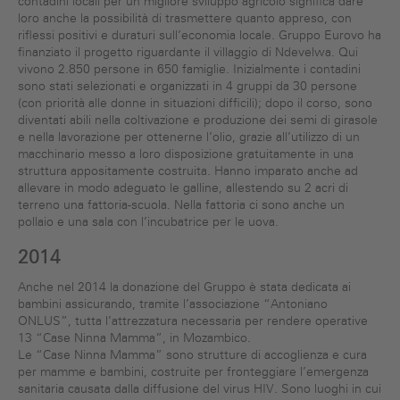
contadini locali per un migliore sviluppo agricolo significa dare
loro anche la possibilità di trasmettere quanto appreso, con
riflessi positivi e duraturi sull’economia locale. Gruppo Eurovo ha
finanziato il progetto riguardante il villaggio di Ndevelwa. Qui
vivono 2.850 persone in 650 famiglie. Inizialmente i contadini
sono stati selezionati e organizzati in 4 gruppi da 30 persone
(con priorità alle donne in situazioni difficili); dopo il corso, sono
diventati abili nella coltivazione e produzione dei semi di girasole
e nella lavorazione per ottenerne l’olio, grazie all’utilizzo di un
macchinario messo a loro disposizione gratuitamente in una
struttura appositamente costruita. Hanno imparato anche ad
allevare in modo adeguato le galline, allestendo su 2 acri di
terreno una fattoria-scuola. Nella fattoria ci sono anche un
pollaio e una sala con l’incubatrice per le uova.
2014
Anche nel 2014 la donazione del Gruppo è stata dedicata ai
bambini assicurando, tramite l’associazione “Antoniano
ONLUS”, tutta l’attrezzatura necessaria per rendere operative
13 “Case Ninna Mamma”, in Mozambico.
Le “Case Ninna Mamma” sono strutture di accoglienza e cura
per mamme e bambini, costruite per fronteggiare l’emergenza
sanitaria causata dalla diffusione del virus HIV. Sono luoghi in cui