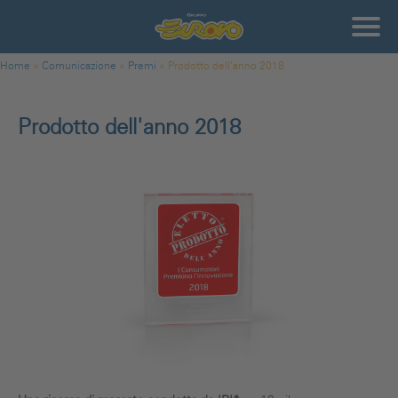
Salta al contenuto principale
Gruppo
Eurovo
Tu sei qui
Home
»
Comunicazione
»
Premi
»
Prodotto dell'anno 2018
Prodotto dell'anno 2018