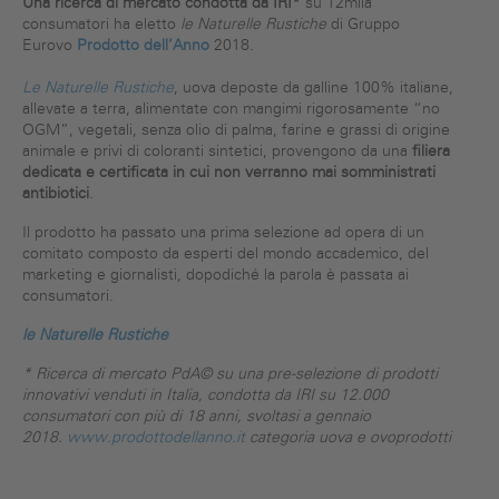
Una ricerca di mercato condotta da IRI*
su 12mila
consumatori ha eletto
le Naturelle Rustiche
di Gruppo
Eurovo
Prodotto dell’Anno
2018.
Le Naturelle Rustiche
, uova deposte da galline 100% italiane,
allevate a terra, alimentate con mangimi rigorosamente “no
OGM”, vegetali, senza olio di palma, farine e grassi di origine
animale e privi di coloranti sintetici, provengono da una
filiera
dedicata e certificata in cui non verranno mai somministrati
antibiotici
.
Il prodotto ha passato una prima selezione ad opera di un
comitato composto da esperti del mondo accademico, del
marketing e giornalisti, dopodiché la parola è passata ai
consumatori.
le Naturelle Rustiche
*
Ricerca di mercato PdA© su una pre-selezione di prodotti
innovativi venduti in Italia, condotta da IRI su 12.000
consumatori con più di 18 anni, svoltasi a gennaio
2018.
www.prodottodellanno.it
categoria uova e ovoprodotti