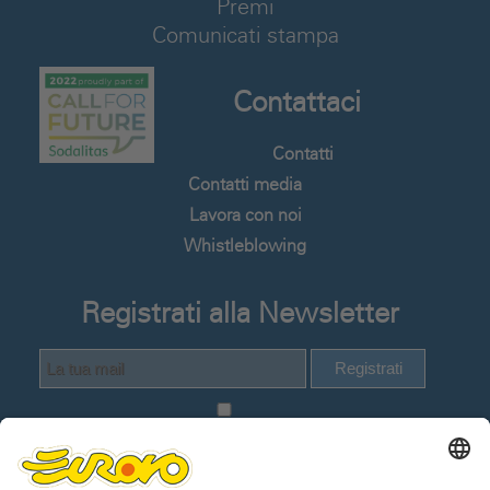
Premi
Comunicati stampa
Contattaci
Contatti
Contatti media
Lavora con noi
Whistleblowing
Registrati alla Newsletter
Registrati
Dichiaro di avere visionato e compreso
la
Informativa Privacy Utenti del sito web
.