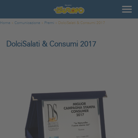
Salta al contenuto principale
Gruppo
Eurovo
Tu sei qui
Home
»
Comunicazione
»
Premi
»
DolciSalati & Consumi 2017
DolciSalati & Consumi 2017