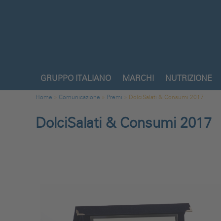
Salta al contenuto principale
GRUPPO ITALIANO
MARCHI
NUTRIZIONE
Tu sei qui
Home
»
Comunicazione
»
Premi
»
DolciSalati & Consumi 2017
DolciSalati & Consumi 2017