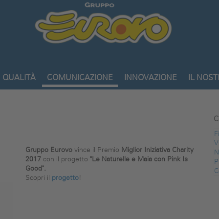
Gruppo
Eurovo
QUALITÀ
COMUNICAZIONE
INNOVAZIONE
IL NOS
C
F
V
Gruppo Eurovo
vince il Premio
Miglior Iniziativa Charity
N
2017
con il progetto
"
Le Naturelle e Maia
con Pink Is
P
Good"
.
C
Scopri il
progetto
!