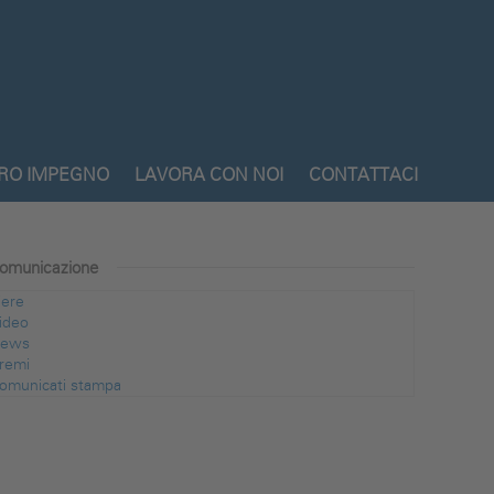
TRO IMPEGNO
LAVORA CON NOI
CONTATTACI
omunicazione
iere
ideo
ews
remi
omunicati stampa