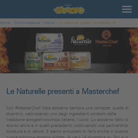
Salta al contenuto principale
Gruppo
Eurovo
Tu sei qui
Home
»
Comunicazione
»
News
»
Le Naturelle presenti a Masterchef
Le Naturelle presenti a Masterchef
Con
#MasterChef
Italia abbiamo sempre una certezza: quella di
divertirci, valorizzando uno degli ingredienti simbolo della
tradizione enogastronomica italiana, l'uovo. Lo abbiamo fatto lo
scorso anno e in quelli precedenti, costruendo una partnership
duratura e di valore. E siamo entusiasti di farlo anche in questa
nuova edizione appena iniziata. Al
via il 14 dicembre su Sky e in