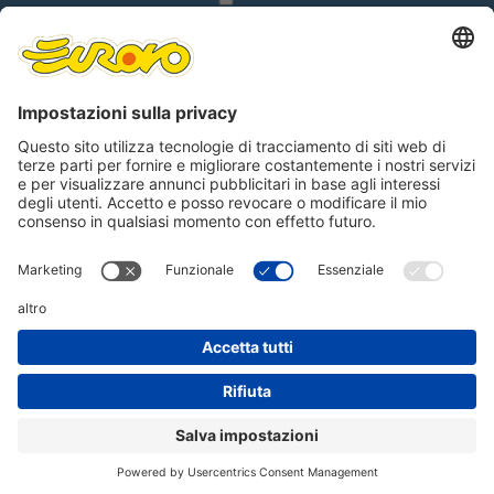
Dichiaro di avere visionato e compreso
la
Informativa Privacy Utenti del sito web
.
Lingue
Seguici su
© 12018 EUROVO S.r.l. - C.F. e n. iscr. Registro Imprese 00992620286 - R.E.A. n.
100103/RA - Via Mensa 3, 48022 Santa Maria In Fabriago (RA) - P.IVA
00727070393 - Capitale sociale 20.000.000,00 i.v. |
Contatti
|
Privacy e Cookie
Policy
|