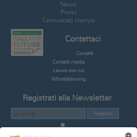
News
Premi
Comunicati stampa
Contattaci
Contatti
Contatti media
Lavora con noi
Whistleblowing
Registrati alla Newsletter
Registrati
Dichiaro di avere visionato e compreso