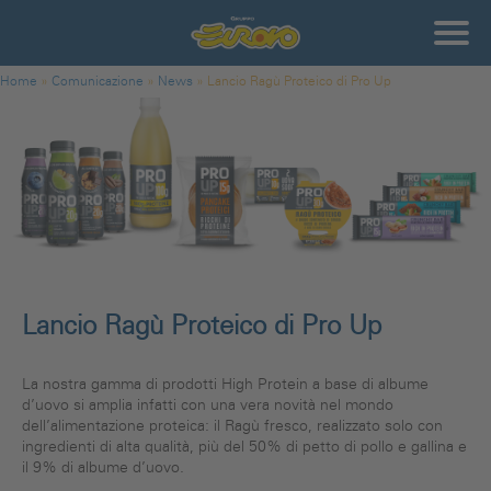
Salta al contenuto principale
Gruppo
Eurovo
Tu sei qui
Home
»
Comunicazione
»
News
»
Lancio Ragù Proteico di Pro Up
Lancio Ragù Proteico di Pro Up
La nostra gamma di prodotti High Protein a base di albume
d’uovo si amplia infatti con una vera novità nel mondo
dell’alimentazione proteica: il Ragù fresco, realizzato solo con
ingredienti di alta qualità, più del 50% di petto di pollo e gallina e
il 9% di albume d’uovo.