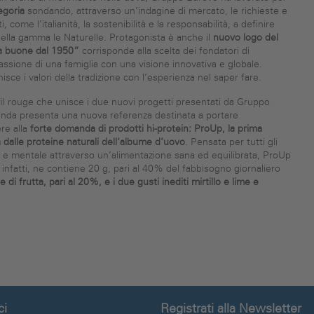
egoria
sondando, attraverso un’indagine di mercato, le richieste e
come l’italianità, la sostenibilità e la responsabilità, a definire
 della gamma le Naturelle. Protagonista è anche il
nuovo logo del
va buone dal 1950”
corrisponde alla scelta dei fondatori di
passione di una famiglia con una visione innovativa e globale.
sce i valori della tradizione con l’esperienza nel saper fare.
 fil rouge che unisce i due nuovi progetti presentati da Gruppo
zienda presenta una nuova referenza destinata a portare
re alla
forte domanda di prodotti hi-protein: ProUp, la prima
 dalle proteine naturali dell’albume d’uovo
. Pensata per tutti gli
ico e mentale attraverso un’alimentazione sana ed equilibrata, ProUp
 infatti, ne contiene 20 g, pari al 40% del fabbisogno giornaliero
 di frutta, pari al 20%, e i due gusti inediti mirtillo e lime e
ci
Registrati alla Newsletter