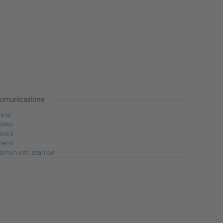
omunicazione
iere
ideo
ews
remi
omunicati stampa