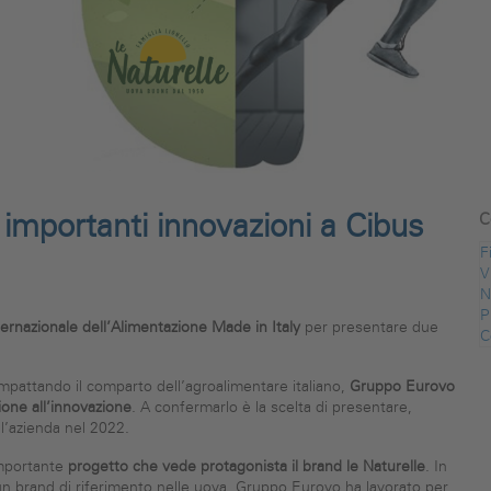
mportanti innovazioni a Cibus
C
F
V
N
P
ternazionale dell’Alimentazione Made in Italy
per presentare due
C
impattando il comparto dell’agroalimentare italiano,
Gruppo Eurovo
ione all’innovazione
. A confermarlo è la scelta di presentare,
 l’azienda nel 2022.
importante
progetto che vede protagonista il brand le Naturelle
. In
un brand di riferimento nelle uova, Gruppo Eurovo ha lavorato per