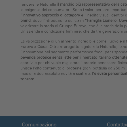
rendere le Naturelle
il marchio più rappresentativo della cat
le esigenze dei consumatori. Sono i valori per loro importanti, 
l
’innovativo approccio di category
e l’inedita visual identity
brand
, dove l’introduzione del claim
“Famiglia Lionello, Uo
valorizzare la storia di Gruppo Eurovo, che è la storia della 
Un’azienda a conduzione familiare, che da tre generazioni uni
La valorizzazione di un alimento incredibile come l’uovo è il
Eurovo a Cibus. Oltre al progetto legato a le Naturelle, l’a
l’innovazione nel segmento performance food, per risponde
bevanda proteica senza latte per il mercato italiano ottenuta
sportivi e per chi vuole migliorare il proprio benessere fis
unisce l’alto contenuto di proteine (ogni bottiglia da 250 ml,
medio) a due assolute novità a scaffale:
l’elevata percentuale
zenzero
.
Comunicazione
Contatta