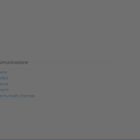
omunicazione
iere
ideo
ews
remi
omunicati stampa