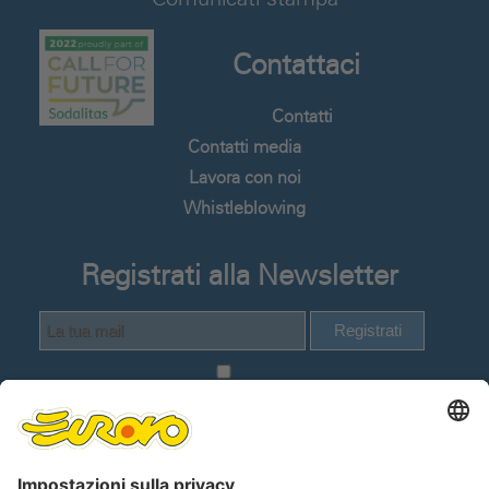
Contattaci
Contatti
Contatti media
Lavora con noi
Whistleblowing
Registrati alla Newsletter
Registrati
Dichiaro di avere visionato e compreso
la
Informativa Privacy Utenti del sito web
.