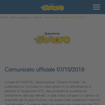
Salta al contenuto principale
Gruppo
Eurovo
Tu sei qui
Home
»
Comunicazione
»
News
»
Comunicato ufficiale 07/10/2019
Comunicato ufficiale 07/10/2019
Lunedì 07/10/2019, l’associazione “Essere Animali” ha
pubblicato su Youtube un video girato in un allevamento in
batteria di Verghereto (FC), denunciando la crudeltà nel
trattamento dei capi allevati. In tale video compare un camion di
proprietà del Gruppo Eurovo, nel quale è ben evidente il marchio
“le Naturelle”. Il video è stato poi ripreso da un servizio del TG3