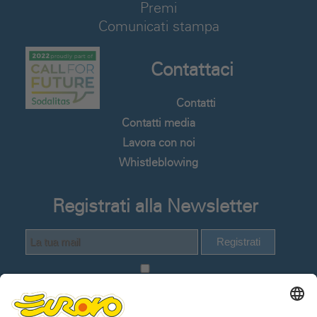
Premi
Comunicati stampa
Contattaci
Contatti
Contatti media
Lavora con noi
Whistleblowing
Registrati alla Newsletter
Registrati
Dichiaro di avere visionato e compreso
la
Informativa Privacy Utenti del sito web
.