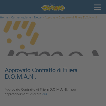
Salta al contenuto principale
Gruppo
Eurovo
Tu sei qui
Home
»
Comunicazione
»
News
»
Approvato Contratto di Filiera D.O.M.A.NI.
Approvato Contratto di Filiera
D.O.M.A.NI.
Approvato Contratto di
Filiera D.O.M.A.NI.
– per
approfondimenti cliccare
qui