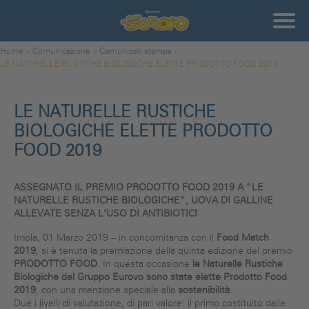
Salta al contenuto principale
Gruppo
Eurovo
Tu sei qui
Home
»
Comunicazione
»
Comunicati stampa
»
LE NATURELLE RUSTICHE BIOLOGICHE ELETTE PRODOTTO FOOD 2019
LE NATURELLE RUSTICHE
BIOLOGICHE ELETTE PRODOTTO
FOOD 2019
ASSEGNATO IL PREMIO PRODOTTO FOOD 2019 A “LE
NATURELLE RUSTICHE BIOLOGICHE”, UOVA DI GALLINE
ALLEVATE SENZA L’USO DI ANTIBIOTICI
Imola, 01 Marzo 2019 – in concomitanza con il
Food Match
2019
, si è tenuta la premiazione della quinta edizione del premio
PRODOTTO FOOD
. In questa occasione
le Naturelle Rustiche
Biologiche del Gruppo Eurovo sono state elette Prodotto Food
2019
, con una menzione speciale alla
sostenibilità
.
Due i livelli di valutazione, di pari valore: il primo costituito dalle