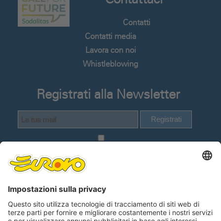
Contatti
Contatti media
Lavora con noi
Whistleblowing
Registrati alla Newsletter
Registrati
Dichiaro di avere visionato e compreso
la
Informativa Privacy Utenti del sito web
.
Lingue