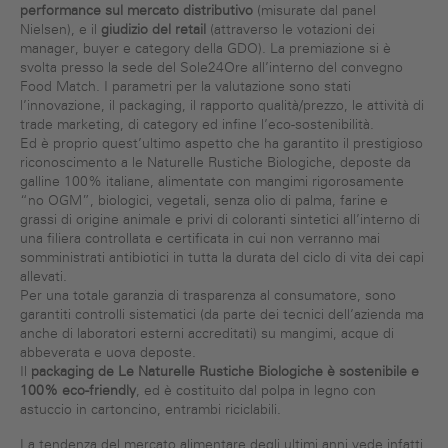
performance sul mercato distributivo
(misurate dal panel
Nielsen), e il
giudizio del retail
(attraverso le votazioni dei
manager, buyer e category della GDO). La premiazione si è
svolta presso la sede del Sole24Ore all’interno del convegno
Food Match. I parametri per la valutazione sono stati
l’innovazione, il packaging, il rapporto qualità/prezzo, le attività di
trade marketing, di category ed infine l’eco-sostenibilità.
Ed è proprio quest’ultimo aspetto che ha garantito il prestigioso
riconoscimento a le Naturelle Rustiche Biologiche, deposte da
galline 100% italiane, alimentate con mangimi rigorosamente
“no OGM”, biologici, vegetali, senza olio di palma, farine e
grassi di origine animale e privi di coloranti sintetici all’interno di
una filiera controllata e certificata in cui non verranno mai
somministrati antibiotici in tutta la durata del ciclo di vita dei capi
allevati.
Per una totale garanzia di trasparenza al consumatore, sono
garantiti controlli sistematici (da parte dei tecnici dell’azienda ma
anche di laboratori esterni accreditati) su mangimi, acque di
abbeverata e uova deposte.
Il
packaging de Le Naturelle Rustiche Biologiche è sostenibile e
100% eco-friendly
, ed è costituito dal polpa in legno con
astuccio in cartoncino, entrambi riciclabili.
La tendenza del mercato alimentare degli ultimi anni vede infatti