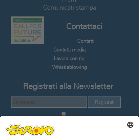
Comunicati stampa
Contattaci
Contatti
Contatti media
Lavora con noi
Whistleblowing
Registrati alla Newsletter
Registrati
Dichiaro di avere visionato e compreso
la
Informativa Privacy Utenti del sito web
.