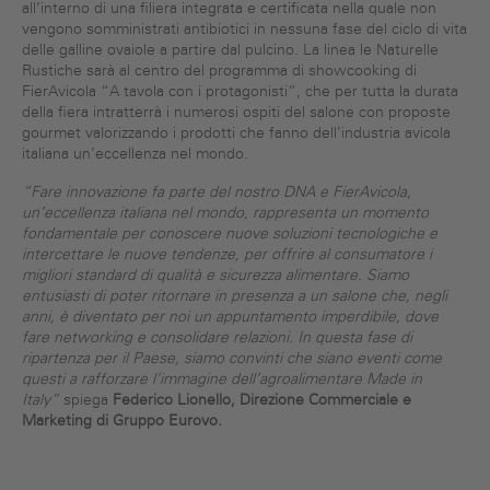
all’interno di una filiera integrata e certificata nella quale non
vengono somministrati antibiotici in nessuna fase del ciclo di vita
delle galline ovaiole a partire dal pulcino. La linea le Naturelle
Rustiche sarà al centro del programma di showcooking di
FierAvicola “A tavola con i protagonisti”, che per tutta la durata
della fiera intratterrà i numerosi ospiti del salone con proposte
gourmet valorizzando i prodotti che fanno dell’industria avicola
italiana un’eccellenza nel mondo.
“Fare innovazione fa parte del nostro DNA e FierAvicola,
un’eccellenza italiana nel mondo, rappresenta un momento
fondamentale per conoscere nuove soluzioni tecnologiche e
intercettare le nuove tendenze, per offrire al consumatore i
migliori standard di qualità e sicurezza alimentare. Siamo
entusiasti di poter ritornare in presenza a un salone che, negli
anni, è diventato per noi un appuntamento imperdibile, dove
fare networking e consolidare relazioni. In questa fase di
ripartenza per il Paese, siamo convinti che siano eventi come
questi a rafforzare l’immagine dell’agroalimentare Made in
Italy”
spiega
Fed
e
rico Lionello,
Direzione
C
ommerciale
e
M
arketing di Gruppo Eurovo
.