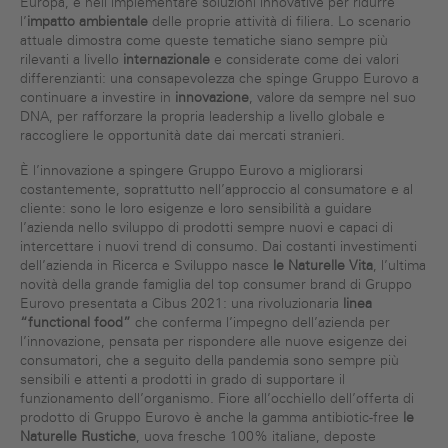
Europa, e nell’implementare soluzioni innovative per ridurre
l’
impatto ambientale
delle proprie attività di filiera. Lo scenario
attuale dimostra come queste tematiche siano sempre più
rilevanti a livello
internazionale
e considerate come dei valori
differenzianti: una consapevolezza che spinge Gruppo Eurovo a
continuare a investire in
innovazione
, valore da sempre nel suo
DNA, per rafforzare la propria leadership a livello globale e
raccogliere le opportunità date dai mercati stranieri.
È l’innovazione a spingere Gruppo Eurovo a migliorarsi
costantemente, soprattutto nell’approccio al consumatore e al
cliente: sono le loro esigenze e loro sensibilità a guidare
l’azienda nello sviluppo di prodotti sempre nuovi e capaci di
intercettare i nuovi trend di consumo. Dai costanti investimenti
dell’azienda in Ricerca e Sviluppo nasce
le Naturelle Vita
, l’ultima
novità della grande famiglia del top consumer brand di Gruppo
Eurovo presentata a Cibus 2021: una rivoluzionaria
linea
“functional food”
che conferma l’impegno dell’azienda per
l’innovazione, pensata per rispondere alle nuove esigenze dei
consumatori, che a seguito della pandemia sono sempre più
sensibili e attenti a prodotti in grado di supportare il
funzionamento dell’organismo. Fiore all’occhiello dell’offerta di
prodotto di Gruppo Eurovo è anche la gamma antibiotic-free
le
Naturelle Rustiche
, uova fresche 100% italiane, deposte