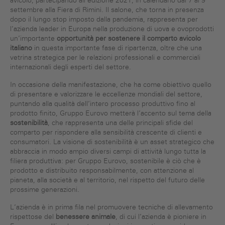
avicolo, partecipando all’edizione 2021, in calendario dal 7 al 9
settembre alla Fiera di Rimini. Il salone, che torna in presenza
dopo il lungo stop imposto dalla pandemia, rappresenta per
l’azienda leader in Europa nella produzione di uova e ovoprodotti
un’importante
opportunità per sostenere il comparto avicolo
italiano
in questa importante fase di ripartenza, oltre che una
vetrina strategica per le relazioni professionali e commerciali
internazionali degli esperti del settore.
In occasione della manifestazione, che ha come obiettivo quello
di presentare e valorizzare le eccellenze mondiali del settore,
puntando alla qualità dell’intero processo produttivo fino al
prodotto finito, Gruppo Eurovo metterà l’accento sul tema della
sostenibilità
, che rappresenta una delle principali sfide del
comparto per rispondere alla sensibilità crescente di clienti e
consumatori. La visione di sostenibilità è un asset strategico che
abbraccia in modo ampio diversi campi di attività lungo tutta la
filiera produttiva: per Gruppo Eurovo, sostenibile è ciò che è
prodotto e distribuito responsabilmente, con attenzione al
pianeta, alla società e al territorio, nel rispetto del futuro delle
prossime generazioni.
L’azienda è in prima fila nel promuovere tecniche di allevamento
rispettose del
benessere animale
, di cui l’azienda è pioniere in