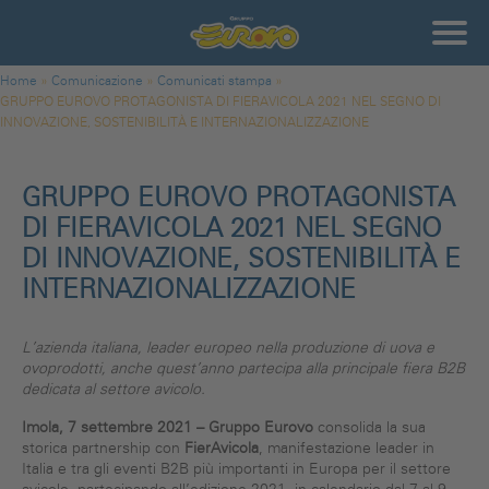
Salta al contenuto principale
Gruppo
Eurovo
Tu sei qui
Home
»
Comunicazione
»
Comunicati stampa
»
GRUPPO EUROVO PROTAGONISTA DI FIERAVICOLA 2021 NEL SEGNO DI
INNOVAZIONE, SOSTENIBILITÀ E INTERNAZIONALIZZAZIONE
GRUPPO EUROVO PROTAGONISTA
DI FIERAVICOLA 2021 NEL SEGNO
DI INNOVAZIONE, SOSTENIBILITÀ E
INTERNAZIONALIZZAZIONE
L’azienda italiana, leader europeo nella produzione di uova e
ovoprodotti, anche quest’anno partecipa alla principale fiera B2B
dedicata al settore avicolo.
Imola,
7 settembre
202
1
–
Gruppo Eurovo
consolida la sua
storica partnership con
FierAvicola
, manifestazione leader in
Italia e tra gli eventi B2B più importanti in Europa per il settore