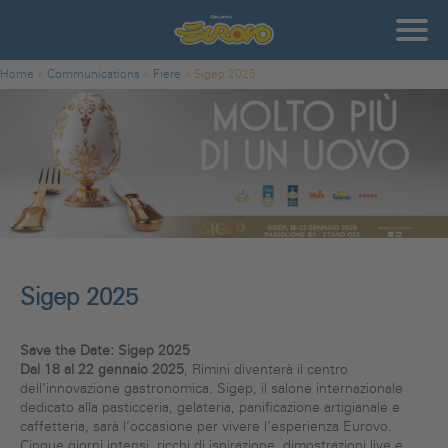
Skip to main content
Gruppo
Eurovo
You are here
Home
»
Communications
»
Fiere
»
Sigep 2025
Sigep 2025
Save the Date: Sigep 2025
Dal 18 al 22 gennaio 2025
, Rimini diventerà il centro
dell’innovazione gastronomica. Sigep, il salone internazionale
dedicato alla pasticceria, gelateria, panificazione artigianale e
caffetteria, sarà l’occasione per vivere l’esperienza
Eurovo
.
Cinque giorni intensi, ricchi di ispirazione, dimostrazioni live e