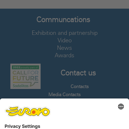
Communcations
Exhibition and partnership
Video
News
Awards
Contact us
Contacts
Media Contacts
Work With Us
Whistleblowing
Languages