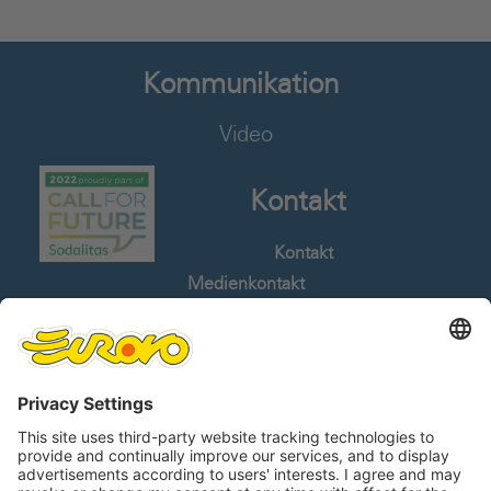
Kommunikation
Video
Kontakt
Kontakt
Medienkontakt
Stellenangebote
Whistleblowing
Sprachen