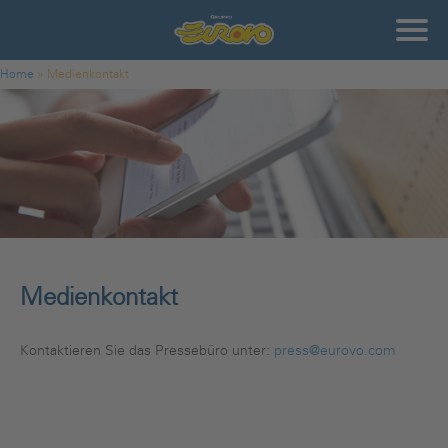
Direkt zum Inhalt
Gruppo
Eurovo
Sie sind hier
Home
»
Medienkontakt
Medienkontakt
Kontaktieren Sie das Pressebüro unter:
press@eurovo.com