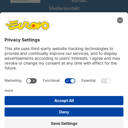
Kontakt
Medienkontakt
Stellenangebote
Whistleblowing
Sprachen
Folge uns auf
Linkedin
© 2018 EUROVO S.r.l. Steuernummer und Eintragung ins Unternehmensregister
00992620286 - V.W.V. Nr. 100103/RA - Via Mensa 3, 48022 Santa Maria In