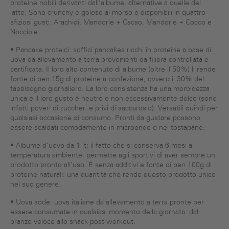
proteine nobili derivanti dall’albume, alternative a quelle del
latte. Sono crunchy e golose al morso e disponibili in quattro
sfiziosi gusti: Arachidi, Mandorle + Cacao, Mandorle + Cocco e
Nocciole.
• Pancake proteici: soffici pancakes ricchi in proteine a base di
uova da allevamento a terra provenienti da filiera controllata e
certificata. Il loro alto contenuto di albume (oltre il 50%) li rende
fonte di ben 15g di proteine a confezione, ovvero il 30% del
fabbisogno giornaliero. La loro consistenza ha una morbidezza
unica e il loro gusto è neutro e non eccessivamente dolce (sono
infatti poveri di zuccheri e privi di saccarosio). Versatili quindi per
qualsiasi occasione di consumo. Pronti da gustare possono
essere scaldati comodamente in microonde o nel tostapane.
• Albume d’uovo da 1 lt: il fatto che si conserva 6 mesi a
temperatura ambiente, permette agli sportivi di aver sempre un
prodotto pronto all’uso. È senza additivi e fonte di ben 100g di
proteine naturali: una quantità che rende questo prodotto unico
nel suo genere.
• Uova sode: uova italiane da allevamento a terra pronte per
essere consumate in qualsiasi momento della giornata: dal
pranzo veloce allo snack post-workout.