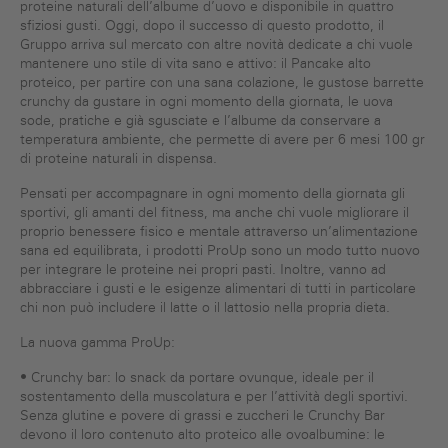
proteine naturali dell’albume d’uovo e disponibile in quattro
sfiziosi gusti. Oggi, dopo il successo di questo prodotto, il
Gruppo arriva sul mercato con altre novità dedicate a chi vuole
mantenere uno stile di vita sano e attivo: il Pancake alto
proteico, per partire con una sana colazione, le gustose barrette
crunchy da gustare in ogni momento della giornata, le uova
sode, pratiche e già sgusciate e l’albume da conservare a
temperatura ambiente, che permette di avere per 6 mesi 100 gr
di proteine naturali in dispensa.
Pensati per accompagnare in ogni momento della giornata gli
sportivi, gli amanti del fitness, ma anche chi vuole migliorare il
proprio benessere fisico e mentale attraverso un’alimentazione
sana ed equilibrata, i prodotti ProUp sono un modo tutto nuovo
per integrare le proteine nei propri pasti. Inoltre, vanno ad
abbracciare i gusti e le esigenze alimentari di tutti in particolare
chi non può includere il latte o il lattosio nella propria dieta.
La nuova gamma ProUp:
• Crunchy bar: lo snack da portare ovunque, ideale per il
sostentamento della muscolatura e per l’attività degli sportivi.
Senza glutine e povere di grassi e zuccheri le Crunchy Bar
devono il loro contenuto alto proteico alle ovoalbumine: le