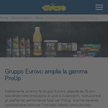
Direkt zum Inhalt
Gruppo
Eurovo
Sie sind hier
Home
»
Kommunikation
»
News
»
Gruppo Eurovo amplia la gamma ProUp
Gruppo Eurovo amplia la gamma
ProUp
Esattamente un anno fa Gruppo Eurovo, azienda da 70 anni
specialista nella produzione di uova e ovoprodotti, rivoluzionava
gli scaffali del performance food con ProUp: la prima bevanda
proteica senza latte per il mercato italiano, ottenuta dalle