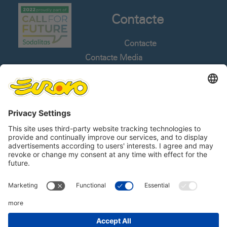
Contacte
Contacte
Contacte Media
Cariere
Whistleblowing
Limbi
Follow us
Linkedin