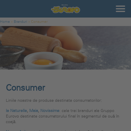
Sari la conținutul principal
Gruppo
Eurovo
Branduri - Consumer
Eşti aici
Home
»
Branduri
»
Consumer
Consumer
Liniile noastre de produse destinate consumatorilor:
le Naturelle
,
Maia
,
Novissime
: cele trei branduri ale Gruppo
Eurovo destinate consumatorului final în segmentul de ouă în
coajă.