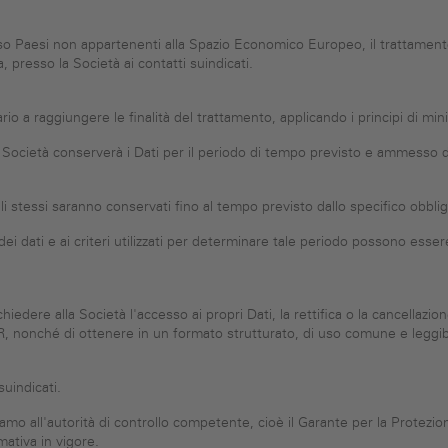
so Paesi non appartenenti alla Spazio Economico Europeo, il trattament
, presso la Società ai contatti suindicati.
o a raggiungere le finalità del trattamento, applicando i principi di min
a Società conserverà i Dati per il periodo di tempo previsto e ammesso dal
li stessi saranno conservati fino al tempo previsto dallo specifico obbli
i dati e ai criteri utilizzati per determinare tale periodo possono essere 
 chiedere alla Società l'accesso ai propri Dati, la rettifica o la cancellazi
PR, nonché di ottenere in un formato strutturato, di uso comune e leggibi
suindicati.
lamo all'autorità di controllo competente, cioè il Garante per la Protezio
mativa in vigore.