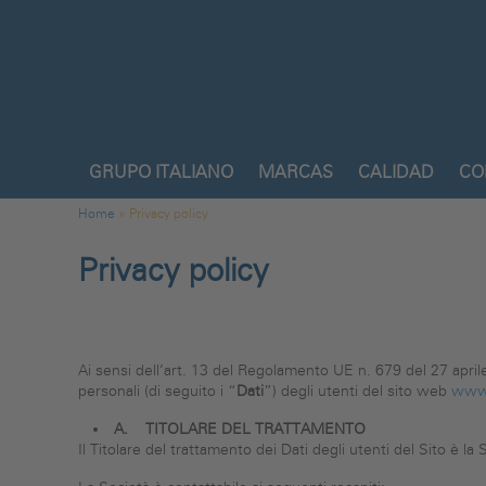
Pasar al contenido principal
GRUPO ITALIANO
MARCAS
CALIDAD
CO
Usted está aquí
Home
»
Privacy policy
Privacy policy
Ai sensi dell’art. 13 del Regolamento UE n. 679 del 27 aprile 
personali (di seguito i “
Dati
”) degli utenti del sito web
www
A.
TITOLARE DEL TRATTAMENTO
Il Titolare del trattamento dei Dati degli utenti del Sito è l