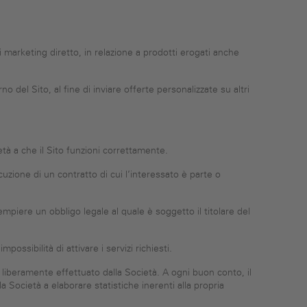
 marketing diretto, in relazione a prodotti erogati anche
rno del Sito, al fine di inviare offerte personalizzate su altri
ietà a che il Sito funzioni correttamente.
ecuzione di un contratto di cui l’interessato è parte o
dempiere un obbligo legale al quale è soggetto il titolare del
ossibilità di attivare i servizi richiesti.
e liberamente effettuato dalla Società. A ogni buon conto, il
la Società a elaborare statistiche inerenti alla propria