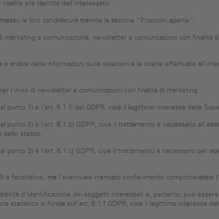
isalire alla identità dell’interessato;
messo la loro candidatura tramite la sezione “Posizioni aperte”;
 di marketing e comunicazione, newsletter e comunicazioni con finalità di
 e analisi delle informazioni sulle selezioni e le scelte effettuate all’inte
r l’invio di newsletter e comunicazioni con finalità di marketing.
 al punto 1) è l’art. 6.1 f) del GDPR, cioè il legittimo interesse della Soc
i al punto 2) è l’art. 6.1.b) GDPR, cioè il trattamento è necessario all’es
a dello stesso.
ui al punto 3) è l’art. 6.1.c) GDPR, cioè il trattamento è necessario per a
 e 3) è facoltativo, ma l'eventuale mancato conferimento comporterebbe l'imp
sibilità d’identificazione dei soggetti interessati e, pertanto, può esser
re statistico si fonda sull’art. 6.1.f GDPR, cioè il legittimo interesse del