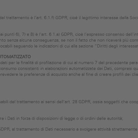
 del trattamento è l’art. 6.1.f) GDPR, cioè il legittimo interesse della Soci
ui ai punti 6), 7) e 8) è l’art. 6.1.a) GDPR, cioè l’espresso consenso dell
ento senza alcuna conseguenza, se non il fatto che non riceverà più comu
bili seguendo le indicazioni di cui alla sezione “Diritti degli interessat
AUTOMATIZZATO
i dati per le finalità di profilazione di cui al numero 7 del precedente p
 consumo consistenti in elaborazioni automatizzate dei Dati, compresi quelli
evedere le preferenze di acquisto anche al fine di creare profili dei clie
ili del trattamento ai sensi dell’art. 28 GDPR, ossia soggetti che coope
i Dati in forza di disposizioni di legge o di ordini delle autorità;
GDPR, al trattamento di Dati necessario a svolgere attività strettamente 