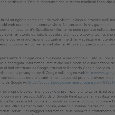
e particolari di Dati, è importante che lo stesso manifesti l’esplicito c
 brevi stringhe di testo che i siti web visitati inviano al browser dell’u
siti web durante le successive visite. Nel corso della navigazione su 
cookie di "terze parti"). Specifiche informative sono riportate nelle sezion
personali all'utente del sito. È possibile distinguere cookie tecnici, che
, e cookie di profilazione, utilizzati al fine di far visualizzare all’uten
essario acquisire il consenso dell’utente. Attraverso questo sito il brow
preferenze di navigazione e migliorare la navigazione sul sito, e Cookie a
e aggregata, informazioni statistiche sulle modalità di navigazione degli 
nto di dati effettuato da Google attraverso il servizio Google Analytics, l
 visionare la privacy policy di Google sulla pagina web
http://www.google.
ò comunque decidere di disabilitarne l'utilizzo sul proprio browser. Inol
nito da Google (v.
https://support.google.com/analytics/answer/18188
e nel proprio browser anche cookie di profilazione di terze parti, ad ese
 connessi al servizio AdWords di Google (finalizzato a far visualizzare a
tto dell'accesso a tali pagine è proposto un banner volto ad informare l’
 qualsiasi altro elemento della pagina, esterno al banner medesimo. Eurov
redetti servizi. Per maggiori informazioni sulle modalità di trattamento dei