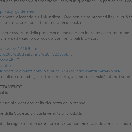
ti che mettono a disposizione i servizi in questione. In particolare, i cook
rivacy_guidelines
elencate cliccando sui link indicati. Ove non siano presenti link, si può 
re le preferenze dell'utente in tema di cookie.
ssere avvertito della presenza di cookie e decidere se accettare o meno
e la disattivazione dei cookie per i principali browser:
/answer/61416?hl=it
ttivare%20e%20disattivare%20i%20cook…
cale=it_IT
es.html
/support.microsoft.com/it-it/help/17442/windows-internet-explore…
isultino utilizzabili, in tutto o in parte, alcune funzionalità interattive of
RATTAMENTO
alità:
ene alla gestione della sicurezza dello stesso;
 dalla Società, tra cui la vendita di prodotti;
i, da regolamenti o dalla normativa comunitaria, o soddisfare richieste 