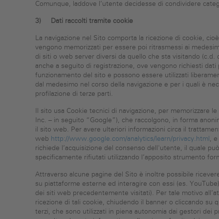
Comunque, laddove l’utente decidesse di condividere categori
3)
Dati raccolti tramite cookie
La navigazione nel Sito comporta la ricezione di cookie, cioè
vengono memorizzati per essere poi ritrasmessi ai medesimi 
di siti o web server diversi da quello che sta visitando (c.d. 
anche a seguito di registrazione, ove vengono richiesti dati 
funzionamento del sito e possono essere utilizzati liberamente
dal medesimo nel corso della navigazione e per i quali è nec
profilazione di terze parti.
Il sito usa Cookie tecnici di navigazione, per memorizzare le 
Inc. – in seguito “Google”), che raccolgono, in forma anonima 
il sito web. Per avere ulteriori informazioni circa il trattame
web
http://www.google.com/analytics/learn/privacy.html
, e
richiede l’acquisizione del consenso dell'utente, il quale pu
specificamente rifiutati utilizzando l’apposito strumento for
Attraverso alcune pagine del Sito è inoltre possibile ricever
su piattaforme esterne ed interagire con essi (es. YouTube) o
dei siti web precedentemente visitati). Per tale motivo all’a
ricezione di tali cookie, chiudendo il banner o cliccando su
terzi, che sono utilizzati in piena autonomia dai gestori dei p