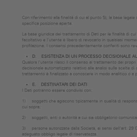
Con riferimento alla finalità di cui al punto 5), la base legale
specifica posizione aperta.
La base giuridica del trattamento di Dati per le finalità di c
facoltativo e l’utente è libero di revocarlo in qualsiasi mom
profilazione. I consensi precedentemente conferiti sono revoca
D.
ESISTENZA DI UN PROCESSO DECISIONALE 
Qualora l’utente rilasci il consenso al trattamento dei propr
decisionale automatizzato relativo alle analisi sulle scelte di
trattamento è finalizzato a conoscere in modo analitico o a pr
E.
DESTINATARI DEI DATI
I Dati potranno essere condivisi con:
1) soggetti che agiscono tipicamente in qualità di responsab
cui sopra;
2) soggetti, enti o autorità a cui sia obbligatorio comunicare 
3) persone autorizzate dalla Società, ai sensi dell’art. 29 
adeguato obbligo legale di riservatezza.