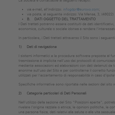
La Società è contattabile ai seguenti recapiti:
via e-mail, all’indirizzo:
infogdpr@eurovo.com
;
via posta, al seguente indirizzo: Via Mensa, 3, (48022) 
B.
DATI OGGETTO DEL TRATTAMENTO
I Dati trattati potranno essere costituiti da dati identificativi, 
economica, culturale o sociale idonea a rendere l'interessato i
In particolare, i Dati trattati attraverso il Sito sono i seguenti
1)
Dati di navigazione
I sistemi informatici e le procedure software preposte al f
trasmissione è implicita nell’uso dei protocolli di comunicaz
mediante associazioni ed elaborazioni con dati detenuti da terz
anonime sull'uso del Sito e per controllarne il corretto fu
utilizzati per l'accertamento di responsabilità in caso d’ipoteti
Specifiche informative sono riportate nelle sezioni del sito w
2)
Categorie particolari di Dati Personali
Nell'utilizzo della sezione del Sito “Posizioni aperte”, potreb
rivelare l'origine razziale o etnica, le opinioni politiche, le
una persona fisica, dati relativi alla salute o alla vita sess