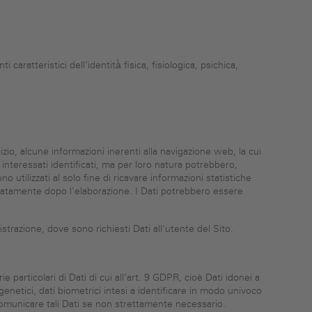
i caratteristici dell’identità̀ fisica, fisiologica, psichica,
o, alcune informazioni inerenti alla navigazione web, la cui
interessati identificati, ma per loro natura potrebbero,
 utilizzati al solo fine di ricavare informazioni statistiche
diatamente dopo l'elaborazione. I Dati potrebbero essere
strazione, dove sono richiesti Dati all'utente del Sito.
 particolari di Dati di cui all’art. 9 GDPR, cioè Dati idonei a
 genetici, dati biometrici intesi a identificare in modo univoco
n comunicare tali Dati se non strettamente necessario.