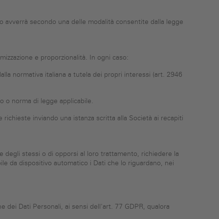
o avverrà secondo una delle modalità consentite dalla legge
imizzazione e proporzionalità. In ogni caso:
la normativa italiana a tutela dei propri interessi (art. 2946
go o norma di legge applicabile.
richieste inviando una istanza scritta alla Società ai recapiti
one degli stessi o di opporsi al loro trattamento, richiedere la
le da dispositivo automatico i Dati che lo riguardano, nei
ne dei Dati Personali, ai sensi dell'art. 77 GDPR, qualora