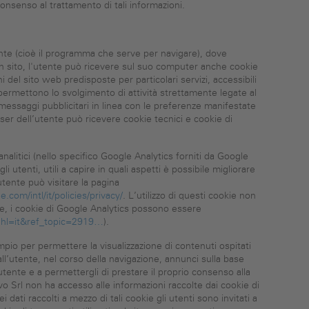
onsenso al trattamento di tali informazioni.
tente (cioè il programma che serve per navigare), dove
un sito, l'utente può ricevere sul suo computer anche cookie
i del sito web predisposte per particolari servizi, accessibili
 permettono lo svolgimento di attività strettamente legate al
te messaggi pubblicitari in linea con le preferenze manifestate
ser dell’utente può ricevere cookie tecnici e cookie di
nalitici (nello specifico Google Analytics forniti da Google
utenti, utili a capire in quali aspetti è possibile migliorare
’utente può visitare la pagina
com/intl/it/policies/privacy/
. L’utilizzo di questi cookie non
tre, i cookie di Google Analytics possono essere
1?hl=it&ref_topic=2919…
).
mpio per permettere la visualizzazione di contenuti ospitati
ll’utente, nel corso della navigazione, annunci sulla base
utente e a permettergli di prestare il proprio consenso alla
o Srl non ha accesso alle informazioni raccolte dai cookie di
 dati raccolti a mezzo di tali cookie gli utenti sono invitati a