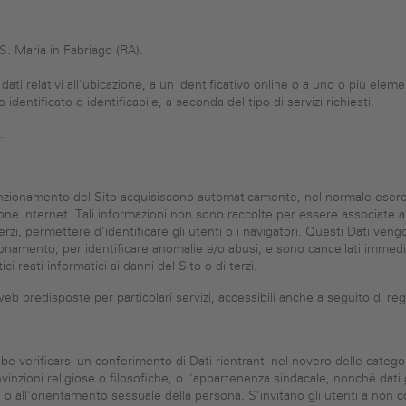
S. Maria in Fabriago (RA).
dati relativi all'ubicazione, a un identificativo online o a uno o più element
dentificato o identificabile, a seconda del tipo di servizi richiesti.
.
unzionamento del Sito acquisiscono automaticamente, nel normale esercizi
ione internet. Tali informazioni non sono raccolte per essere associate a 
i, permettere d’identificare gli utenti o i navigatori. Questi Dati vengono
nzionamento, per identificare anomalie e/o abusi, e sono cancellati imme
ci reati informatici ai danni del Sito o di terzi.
eb predisposte per particolari servizi, accessibili anche a seguito di regi
be verificarsi un conferimento di Dati rientranti nel novero delle categorie
 convinzioni religiose o filosofiche, o l'appartenenza sindacale, nonché dati
uale o all'orientamento sessuale della persona. S’invitano gli utenti a no