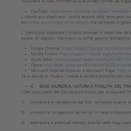
consultare le note informative sulla privacy fornite dai sogget
YouTube:
https://www.youtube.com/static?template=p
L'utente può disattivare i cookie apposti dalle terze parti su
sito
www.youronlinechoices.com/it/
, che permette di gesti
L’utente può impostare il proprio browser in modo tale da e
cookie. Di seguito i riferimenti su come gestire l’attivazione 
Google Chrome:
https://support.google.com/accounts
Mozilla Firefox:
https://support.mozilla.org/it/kb/A
Apple Safari:
https://support.apple.com/kb/PH19214?lo
Opera:
http://help.opera.com/Windows/10.00/it/cooki
Microsoft Internet Explorer e Microsoft Edge:
https:/
Se si decide di rifiutare i cookie è peraltro possibile che non r
C.
BASE GIURIDICA, NATURA E FINALITA' DEL T
I Dati degli utenti del Sito saranno trattati per le seguenti fin
1) consentire la navigazione del Sito, compreso quanto atti
2) consentire l’erogazione dei servizi ivi messi a diposizione
3) adempiere a eventuali obblighi previsti dalle leggi vigent