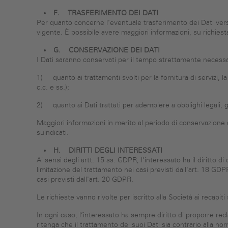
F.
TRASFERIMENTO DEI DATI
Per quanto concerne l’eventuale trasferimento dei Dati ver
vigente. È possibile avere maggiori informazioni, su richiesta
G.
CONSERVAZIONE DEI DATI
I Dati saranno conservati per il tempo strettamente necessari
1) quanto ai trattamenti svolti per la fornitura di servizi, l
c.c. e ss.);
2) quanto ai Dati trattati per adempiere a obblighi legali, g
Maggiori informazioni in merito al periodo di conservazione de
suindicati.
H.
DIRITTI DEGLI INTERESSATI
Ai sensi degli artt. 15 ss. GDPR, l’interessato ha il diritto di
limitazione del trattamento nei casi previsti dall'art. 18 GD
casi previsti dall'art. 20 GDPR.
Le richieste vanno rivolte per iscritto alla Società ai recapiti 
In ogni caso, l’interessato ha sempre diritto di proporre rec
ritenga che il trattamento dei suoi Dati sia contrario alla nor