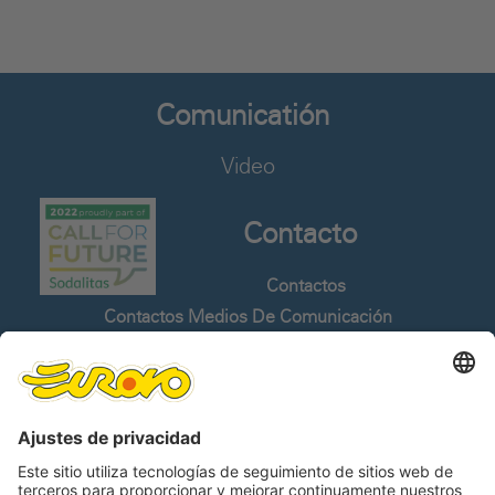
Comunicatión
Video
Contacto
Contactos
Contactos Medios De Comunicación
Trabaja Con Nosotros
Whistleblowing
Idiomas