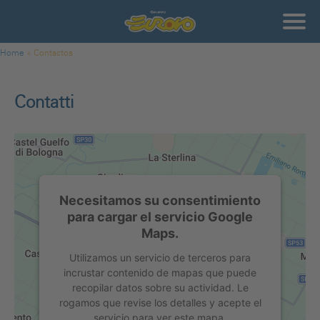
Pasar al contenido principal
Gruppo
Eurovo
Usted está aquí
Home
»
Contactos
Contatti
Necesitamos su consentimiento
para cargar el servicio Google
Maps.
Utilizamos un servicio de terceros para
incrustar contenido de mapas que puede
recopilar datos sobre su actividad. Le
rogamos que revise los detalles y acepte el
servicio para ver este mapa.