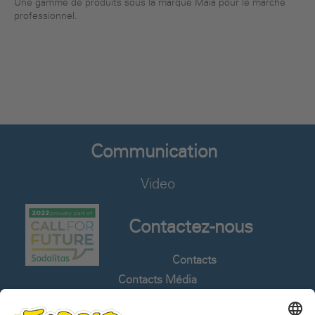
Une gamme de produits sous la marque Maia pour le marché
professionnel.
Communication
Video
Contactez-nous
Contacts
Contacts Média
Rejoignez Notre Équipe